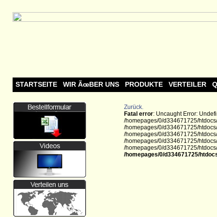
STARTSEITE
WIR ÃœBER UNS
PRODUKTE
VERTEILER
Q
Zurück.
Fatal error
: Uncaught Error: Undef
/homepages/0/d334671725/htdocs/w
/homepages/0/d334671725/htdocs/w
/homepages/0/d334671725/htdocs/we
/homepages/0/d334671725/htdocs/we
/homepages/0/d334671725/htdocs/we
/homepages/0/d334671725/htdocs