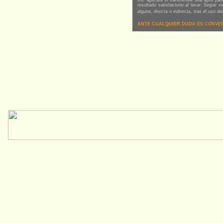
Ud. aplicará el transferible sea apto pa
resultado satisfactorio al lavar. Seg
alguna, directa o indirecta, tras el uso de
ANTE CUALQUIER DUDA ES CONVENIEN