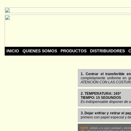
INICIO
QUIENES SOMOS
PRODUCTOS
DISTRIBUIDORES
C
1. Centrar el transferible e
completamente uniforme en gro
ATENCIÓN CON LAS COSTU
2. TEMPERATURA: 165º
TIEMPO: 15 SEGUNDOS
Es indispensable disponer de u
3. Dejar enfriar y retirar el 
primero con papel especial y dej
NOTA:
debido a la gran variedad y distin