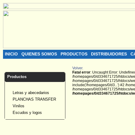
INICIO
QUIENES SOMOS
PRODUCTOS
DISTRIBUIDORES
C
Volver.
Fatal error
: Uncaught Error: Undefin
Productos
/homepages/0/d334671725/htdocs/web2
/homepages/0/d334671725/htdocs/web
include('/homepages/0/d3...') #2 /ho
/homepages/0/d334671725/htdocs/web22
Letras y abecedarios
/homepages/0/d334671725/htdocs/we
PLANCHAS TRANSFER
Vinilos
Escudos y logos